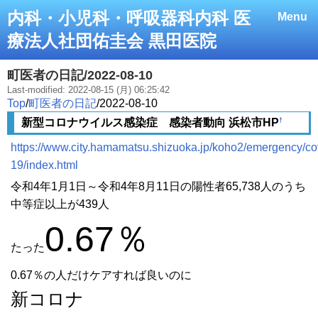
内科・小児科・呼吸器科内科 医
Menu
療法人社団佑圭会 黒田医院
町医者の日記/2022-08-10
Last-modified: 2022-08-15 (月) 06:25:42
Top
/
町医者の日記
/
2022-08-10
†
新型コロナウイルス感染症 感染者動向 浜松市HP
https://www.city.hamamatsu.shizuoka.jp/koho2/emergency/co
19/index.html
令和4年1月1日～令和4年8月11日の陽性者65,738人のうち
中等症以上が439人
0.67％
たった
0.67％の人だけケアすれば良いのに
新コロナ