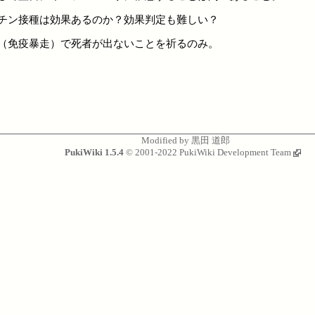
チン接種は効果あるのか？効果判定も難しい？
（免疫暴走）で死者が出ないことを祈るのみ。
Modified by
黒田 道郎
PukiWiki 1.5.4
© 2001-2022
PukiWiki Development Team