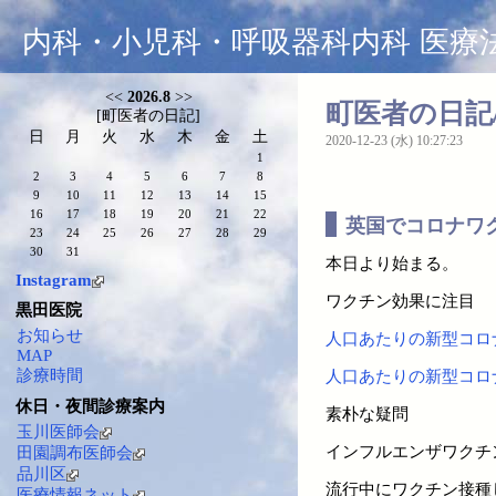
内科・小児科・呼吸器科内科 医療
<<
2026.8
>>
町医者の日記/20
[
町医者の日記
]
日
月
火
水
木
金
土
2020-12-23 (水) 10:27:23
1
2
3
4
5
6
7
8
9
10
11
12
13
14
15
16
17
18
19
20
21
22
英国でコロナワ
23
24
25
26
27
28
29
30
31
本日より始まる。
Instagram
ワクチン効果に注目
黒田医院
お知らせ
人口あたりの新型コロ
MAP
診療時間
人口あたりの新型コロ
休日・夜間診療案内
素朴な疑問
玉川医師会
インフルエンザワクチ
田園調布医師会
品川区
流行中にワクチン接種
医療情報ネット