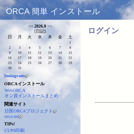
ORCA 簡単 インストール
<<
2026.8
>>
ログイン
[
日記
]
日
月
火
水
木
金
土
1
2
3
4
5
6
7
8
9
10
11
12
13
14
15
16
17
18
19
20
21
22
23
24
25
26
27
28
29
30
31
Instagram
ORCAインストール
WebORCA
オン資インストールまとめ
関連サイト
日医ORCAプロジェクト
orca-ml
TIPs!
CUPS印刷