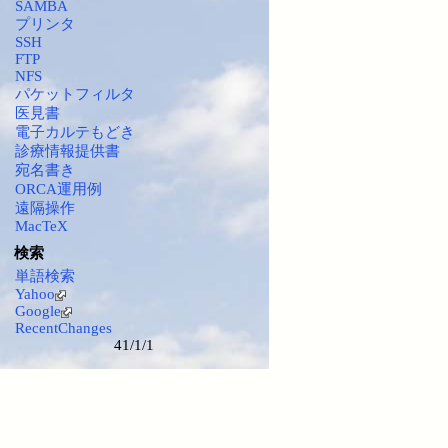
SAMBA
プリンタ
SSH
FTP
NFS
パケットフィルタ
医見書
電子カルテもどき
診療情報提供書
宛名書き
ORCA運用例
遠隔操作
MacTeX
検索
単語検索
Yahoo
Google
RecentChanges
41/1/1