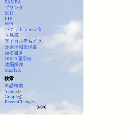
SAMBA
プリンタ
SSH
FTP
NFS
パケットフィルタ
医見書
電子カルテもどき
診療情報提供書
宛名書き
ORCA運用例
遠隔操作
MacTeX
検索
単語検索
Yahoo
Google
RecentChanges
0/0/0