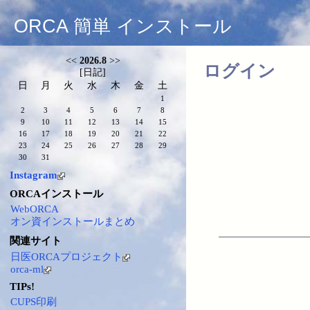
ORCA 簡単 インストール
<<
2026.8
>>
ログイン
[
日記
]
日
月
火
水
木
金
土
1
2
3
4
5
6
7
8
9
10
11
12
13
14
15
16
17
18
19
20
21
22
23
24
25
26
27
28
29
30
31
Instagram
ORCAインストール
WebORCA
オン資インストールまとめ
関連サイト
日医ORCAプロジェクト
orca-ml
TIPs!
CUPS印刷