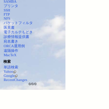
SAMBA
プリンタ
SSH
FTP
NFS
パケットフィルタ
医見書
電子カルテもどき
診療情報提供書
宛名書き
ORCA運用例
遠隔操作
MacTeX
検索
単語検索
Yahoo
Google
RecentChanges
0/0/0