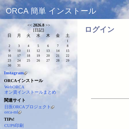
ORCA 簡単 インストール
<<
2026.8
>>
ログイン
[
日記
]
日
月
火
水
木
金
土
1
2
3
4
5
6
7
8
9
10
11
12
13
14
15
16
17
18
19
20
21
22
23
24
25
26
27
28
29
30
31
Instagram
ORCAインストール
WebORCA
オン資インストールまとめ
関連サイト
日医ORCAプロジェクト
orca-ml
TIPs!
CUPS印刷