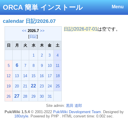
ORCA 簡単 インストール
Menu
calendar 日記/2026.07
日記/2026-07-01
は空です。
<<
2026.7
>>
[
日記
]
日
月
火
水
木
金
土
1
2
3
4
6
5
7
8
9
10
11
12
13
14
15
16
17
18
22
19
20
21
23
24
25
27
26
28
29
30
31
Site admin:
黒田 道郎
PukiWiki 1.5.4
© 2001-2022
PukiWiki Development Team
. Designed by
180style
. Powered by PHP . HTML convert time: 0.002 sec.