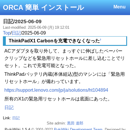
ORCA 簡単 インストール
Menu
日記/2025-06-09
Last-modified: 2025-06-09 (月) 19:12:01
Top
/
日記
/
2025-06-09
†
ThinkPadX1 Carbonを充電できなくなった
ACアダプタを取り外して、まっすぐに伸ばしたペーパー
クリップなどを緊急用リセットホールに差し込むことでリ
セット。これで充電可能となった。
ThinkPadバッテリ内蔵(本体組込)型のマシンには「緊急用
リセットホール」が備わっています。
https://support.lenovo.com/jp/ja/solutions/ht104894
所有のX1の緊急用リセットホールは底面にあった。
日記
Link:
日記
Site admin:
黒田 道郎
PukiWiki 1.5.4
© 2001-2022
PukiWiki Development Team
. Designed by