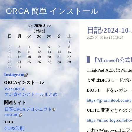
ORCA 簡単 インストール
<<
2026.8
>>
日記/2024-10-
[
日記
]
日
月
火
水
木
金
土
2025-04-08 (火) 10:10:24
1
2
3
4
5
6
7
8
9
10
11
12
13
14
15
16
17
18
19
20
21
22
【Microsof
23
24
25
26
27
28
29
30
31
ThinkPad X230はWin
Instagram
まずはBIOSモードが
ORCAインストール
WebORCA
BIOSモードをレガシ
オン資インストールまとめ
https://jp.minitool.com/p
関連サイト
日医ORCAプロジェクト
UEFIに変更できたの
orca-ml
https://unno-log.com/h
TIPs!
CUPS印刷
これでWindows11