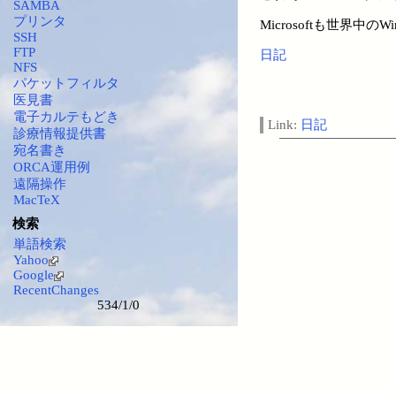
SAMBA
プリンタ
Microsoftも世界
SSH
FTP
日記
NFS
パケットフィルタ
医見書
電子カルテもどき
Link:
日記
診療情報提供書
宛名書き
ORCA運用例
遠隔操作
MacTeX
検索
単語検索
Yahoo
Google
RecentChanges
534/1/0