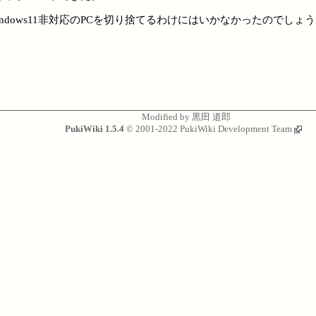
中のWindows11非対応のPCを切り捨てるわけにはいかなかったのでしょ
Modified by
黒田 道郎
PukiWiki 1.5.4
© 2001-2022
PukiWiki Development Team