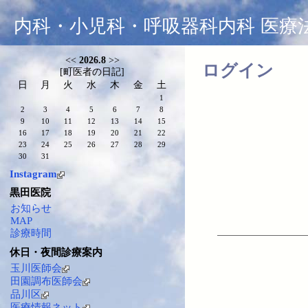
内科・小児科・呼吸器科内科 医療
<<
2026.8
>>
ログイン
[
町医者の日記
]
日
月
火
水
木
金
土
1
2
3
4
5
6
7
8
9
10
11
12
13
14
15
16
17
18
19
20
21
22
23
24
25
26
27
28
29
30
31
Instagram
黒田医院
お知らせ
MAP
診療時間
休日・夜間診療案内
玉川医師会
田園調布医師会
品川区
医療情報ネット