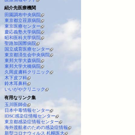
紹介先医療機関
田園調布中央病院
東京都立荏原病院
東京医療センター
慶応義塾大学病院
昭和医科大学病院
聖路加国際病院
国立成育医療センター
東京都済生会中央病院
東邦大学大森病院
東邦大学大橋病院
久岡皮膚科クリニック
木下皮フ科
鈴木耳鼻科
いいがやクリニック
有用なリンク集
玉川医師会
日本中毒情報センター
IDSC感染症情報センター
東京都感染症情報センター
海外渡航者のための感染症情報
新型コロナウィルス 札幌医大